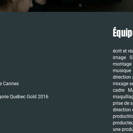
Équip
écrit et r
image
S
montag
musiqu
direction
de Cannes
mixage 
cadre
M
égorie Québec Gold 2016
maquill
prise de
directio
productr
product
une prod