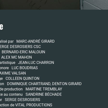
e
éalisé par
MARC-ANDRÉ GIRARD
ERGE DESROSIERS CSC
e
BERNARD-ERIC MALOUIN
e
ALEX MC MAHON
 artistique
JEAN-LUC CHARRON
sonore
LUC BOUDRIAS
AXIME VALSAN
age
COLLEEN QUINTON
 son
DOMINIQUE CHARTRAND, DENTON GIRARD
n de production
MARTINE TREMBLAY
ice au contenu
SANDRINE BÉCHADE
eur
SERGE DESROSIERS
uction de
VITAL PRODUCTIONS