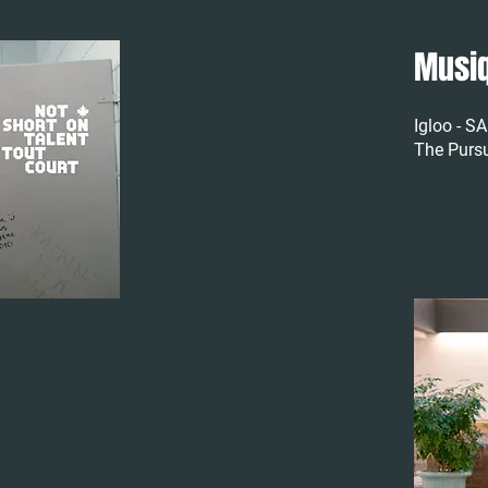
Musi
​
Igloo - 
The Pursu