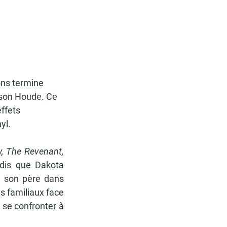
ions termine 
rison Houde. Ce 
ffets 
yl.
 The Revenant, 
dis que Dakota 
e son père dans 
s familiaux face 
se confronter à 