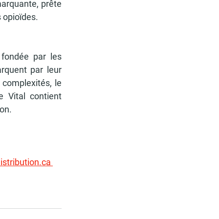
arquante, prête 
s opioïdes.
 fondée par les 
quent par leur 
 complexités, le 
Vital contient 
on. 
istribution.ca