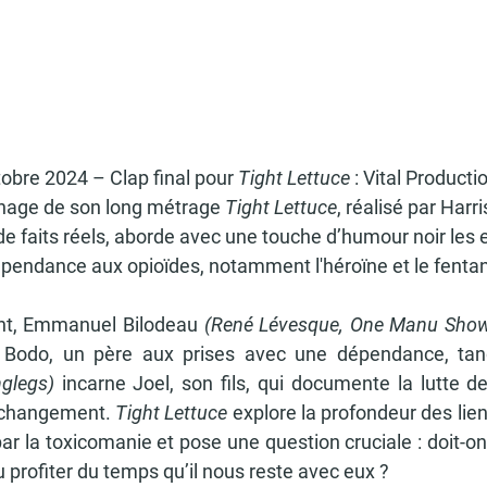
tobre 2024 – 
Clap final pour 
Tight Lettuce
 : Vital Product
urnage de son long métrage 
Tight Lettuce
, réalisé par Har
é de faits réels, aborde avec une touche d’humour noir les e
épendance aux opioïdes, notamment l'héroïne et le fentan
nt, Emmanuel Bilodeau 
(René Lévesque, One Manu Show,
e Bodo, un père aux prises avec une dépendance, tan
glegs)
 incarne Joel, son fils, qui documente la lutte d
n changement. 
Tight Lettuce 
explore la profondeur des lien
r la toxicomanie et pose une question cruciale : doit-on 
 profiter du temps qu’il nous reste avec eux ?