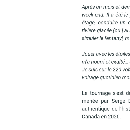
Après un mois et demi
week-end. Il a été le
étage, conduire un c
rivière glacée (où j’
simuler le fentanyl, 
Jouer avec les étoile
m’a nourri et exalté…
Je suis sur le 220 vo
voltage quotidien moi
Le tournage s’est dé
menée par Serge De
authentique de l’hist
Canada en 2026.