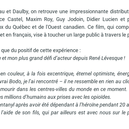
au et Daulby, on retrouve une impressionnante distribu
nce Castel, Maxim Roy, Guy Jodoin, Didier Lucien et pl
ux du Québec et de l'Ouest canadien. Ce film, qui compor
et en français, vise à toucher un large public à travers le 
ue du positif de cette expérience : 
 et mon plus grand défi d’acteur depuis René Lévesque ! 
 couleur, à la fois excentrique, éternel optimiste, éner
vrai Bodo, je l’ai rencontré – il ne ressemble en rien au cl
et mourir dans les centres-villes du monde en ce moment.
es millions d’humains aux prises avec les opioïdes. 
entanyl après avoir été dépendant à l’héroïne pendant 20 ans
l’aide de son fils, qui par ailleurs est avec nous sur le 