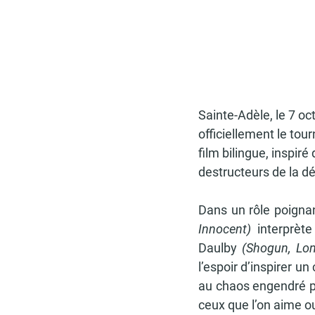
Sainte-Adèle, le 7 oc
officiellement le to
film bilingue, inspir
destructeurs de la d
Dans un rôle poigna
Innocent)
 interprèt
Daulby 
(Shogun, Lon
l’espoir d’inspirer u
au chaos engendré pa
ceux que l’on aime ou