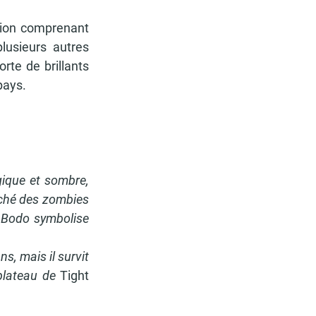
tion comprenant 
usieurs autres 
te de brillants 
pays.
gique et sombre, 
iché des zombies 
 Bodo symbolise 
, mais il survit 
plateau de 
Tight 