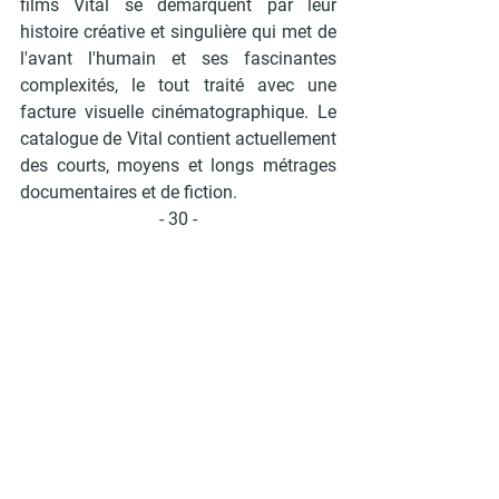
films Vital se démarquent par leur 
histoire créative et singulière qui met de 
l'avant l'humain et ses fascinantes 
complexités, le tout traité avec une 
facture visuelle cinématographique. Le 
catalogue de Vital contient actuellement 
des courts, moyens et longs métrages 
documentaires et de fiction.
- 30 -
Pour des demandes d’entrevues, de 
liens ou de matériel de presse, veuillez 
contacter :
POUR HABITER LA MAISON
Lyne Dutremble | Annexe 
communications | 514-952-5047 | 
lyne@annexe.media