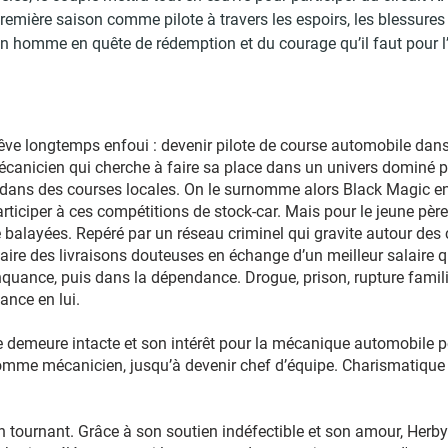
mière saison comme pilote à travers les espoirs, les blessures d
’un homme en quête de rédemption et du courage qu’il faut pour l’
 rêve longtemps enfoui : devenir pilote de course automobile d
canicien qui cherche à faire sa place dans un univers dominé pa
dans des courses locales. On le surnomme alors Black Magic en r
articiper à ces compétitions de stock-car. Mais pour le jeune pèr
 balayées. Repéré par un réseau criminel qui gravite autour des 
faire des livraisons douteuses en échange d’un meilleur salaire qu
inquance, puis dans la dépendance. Drogue, prison, rupture familia
iance en lui.
 demeure intacte et son intérêt pour la mécanique automobile per
e mécanicien, jusqu’à devenir chef d’équipe. Charismatique et 
 tournant. Grâce à son soutien indéfectible et son amour, Herby 