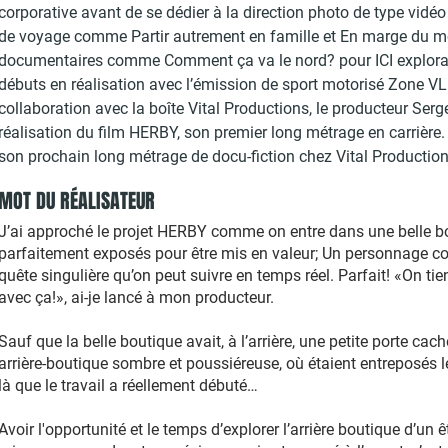
corporative avant de se dédier à la direction photo de type vidé
de voyage comme Partir autrement en famille et En marge du m
documentaires comme Comment ça va le nord? pour ICI explora. P
débuts en réalisation avec l’émission de sport motorisé Zone VL
collaboration avec la boîte Vital Productions, le producteur Serge
réalisation du film HERBY, son premier long métrage en carrière.
son prochain long métrage de docu-fiction chez Vital Production
MOT DU RÉALISATEUR
J’ai approché le projet HERBY comme on entre dans une belle bo
parfaitement exposés pour être mis en valeur; Un personnage co
quête singulière qu’on peut suivre en temps réel. Parfait! «On ti
avec ça!», ai-je lancé à mon producteur.
Sauf que la belle boutique avait, à l’arrière, une petite porte c
arrière-boutique sombre et poussiéreuse, où étaient entreposés le
là que le travail a réellement débuté…
Avoir l'opportunité et le temps d’explorer l’arrière boutique d’un ê