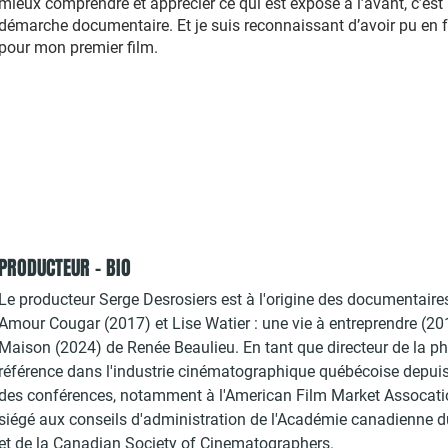
mieux comprendre et apprécier ce qui est exposé à l’avant, c’est
démarche documentaire. Et je suis reconnaissant d’avoir pu en fa
pour mon premier film.
PRODUCTEUR - BIO
Le producteur Serge Desrosiers est à l'origine des documentair
Amour Cougar (2017) et Lise Watier : une vie à entreprendre (201
Maison (2024) de Renée Beaulieu. En tant que directeur de la pho
référence dans l'industrie cinématographique québécoise depuis
des conférences, notamment à l'American Film Market Assocation
siégé aux conseils d'administration de l'Académie canadienne du
et de la Canadian Society of Cinematographers.