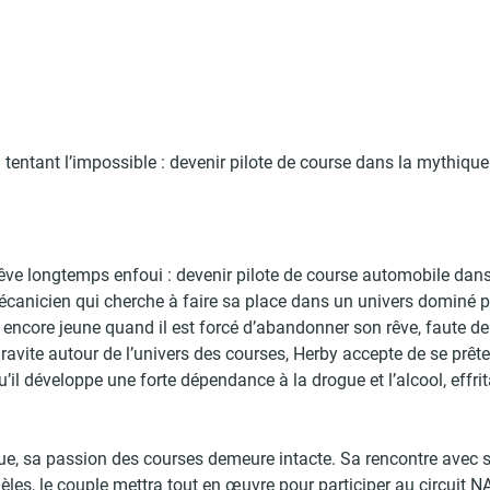
n tentant l’impossible : devenir pilote de course dans la mythi
 rêve longtemps enfoui : devenir pilote de course automobile d
canicien qui cherche à faire sa place dans un univers dominé pa
t encore jeune quand il est forcé d’abandonner son rêve, faute d
gravite autour de l’univers des courses, Herby accepte de se prêt
qu’il développe une forte dépendance à la drogue et l’alcool, effr
que, sa passion des courses demeure intacte. Sa rencontre ave
dèles, le couple mettra tout en œuvre pour participer au circuit 