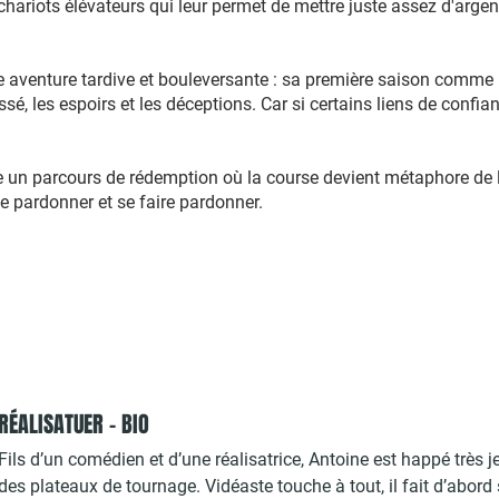
hariots élévateurs qui leur permet de mettre juste assez d'argent 
 aventure tardive et bouleversante : sa première saison comme pi
sé, les espoirs et les déceptions. Car si certains liens de confi
ore un parcours de rédemption où la course devient métaphore de la
se pardonner et se faire pardonner.
RÉALISATUER - BIO
Fils d’un comédien et d’une réalisatrice, Antoine est happé très j
des plateaux de tournage. Vidéaste touche à tout, il fait d’abor