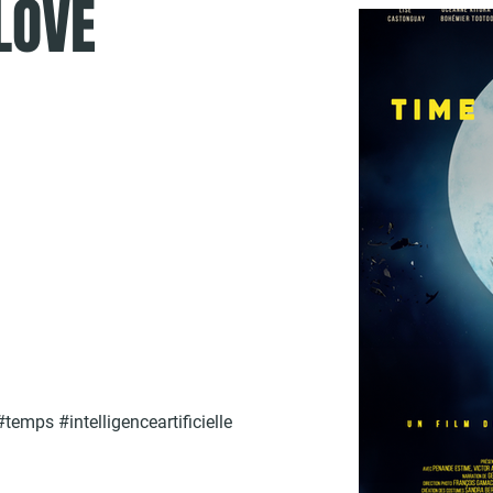
LOVE
mps #intelligenceartificielle