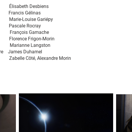
eth Desbiens
ancis Gélinas
rie-Louise Gariépy
Pascale Rocray
e François Gamache
rence Frigon-Morin
e Langston
nore
James Duhamel
té, Alexandre Morin