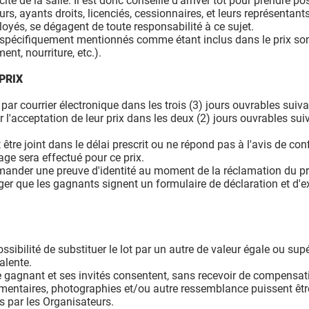
té de la salle. Il est donc conseillé d’arriver tôt pour prendre po
rs, ayants droits, licenciés, cessionnaires, et leurs représentants,
oyés, se dégagent de toute responsabilité à ce sujet.
 spécifiquement mentionnés comme étant inclus dans le prix son
nt, nourriture, etc.).
PRIX
r courrier électronique dans les trois (3) jours ouvrables suivan
l'acceptation de leur prix dans les deux (2) jours ouvrables suiv
être joint dans le délai prescrit ou ne répond pas à l'avis de con
irage sera effectué pour ce prix.
ander une preuve d'identité au moment de la réclamation du pr
ger que les gagnants signent un formulaire de déclaration et d'e
ossibilité de substituer le lot par un autre de valeur égale ou sup
alente.
e gagnant et ses invités consentent, sans recevoir de compensati
mmentaires, photographies et/ou autre ressemblance puissent être 
s par les Organisateurs.