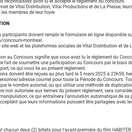
us reconnaissez avoir lu et accepté le règlement du concours.
nnel de Vital Distribution, Vital Productions et de La Presse, leur
e les membres de leur foyer.
TION
 participants doivent remplir le formulaire en ligne disponible s
ca/concours-montreal.
site web et les plateformes sociales de Vital Distribution et de 
ion au Concours signifie que vous avez lu le règlement du Conc
e fait de soumettre une participation au Concours par le biais d
part, ce qui vous lie au présent règlement.
ations doivent être reçues au plus tard le 5 mars 2025 à 23h59, h
personne/adresse courriel pour toute la Période du Concours. To
s que le nombre autorisé, ou qui utilise une méthode de duplicati
re non autorisée aux termes du présent règlement, sera consid
e manipulation, ce qui entraînera l'annulation automatique de sa p
cceptent que leurs informations puissent être partagées avec le
t chacun deux (2) billets pour l'avant-première du film HABIT