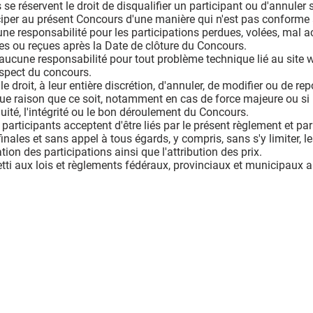
 réservent le droit de disqualifier un participant ou d'annuler sa
rticiper au présent Concours d'une manière qui n'est pas conform
 responsabilité pour les participations perdues, volées, mal ach
ées ou reçues après la Date de clôture du Concours.
ucune responsabilité pour tout problème technique lié au site w
aspect du concours.
e droit, à leur entière discrétion, d'annuler, de modifier ou de re
lque raison que ce soit, notamment en cas de force majeure ou
équité, l'intégrité ou le bon déroulement du Concours.
participants acceptent d'être liés par le présent règlement et pa
inales et sans appel à tous égards, y compris, sans s'y limiter, 
ation des participations ainsi que l'attribution des prix.
tti aux lois et règlements fédéraux, provinciaux et municipaux a