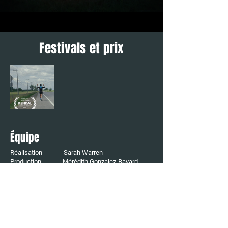
Festivals et prix
Équipe
Réalisation Sarah Warren
Production Mérédith Gonzalez-Bayard
Direction photo Cloé Lafortune
Musique Louis-Joseph Cliche
Scénario Sarah Warren
Montage Alexis Viau
Son Jacob Marcoux, Frédérick
Takvorian, Simon
Roberge