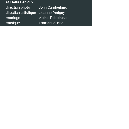
et Pierre Berlioux
direction photo John Cumberland
direction artistique Jeanne Derigny
montage Michel Robichaud
musique Emmanuel Brie
son Jérôme Boiteau via Studio
Expression
mixage Jérôme Boiteau via Studio
Expression
Liens
DOSSIER DE PRESSE